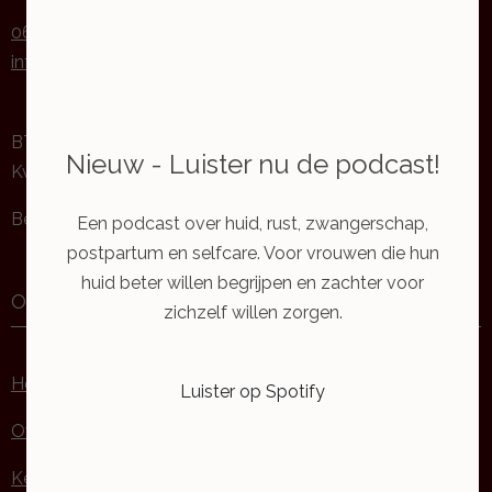
06-29039830
info@beautiquemyren.nl
BTW-nr: NL004722822B75
Nieuw - Luister nu de podcast!
KvK nr: 89380819
Betaling: contant of via iDEAL | Wero
Een podcast over huid, rust, zwangerschap,
postpartum en selfcare. Voor vrouwen die hun
huid beter willen begrijpen en zachter voor
Over Beautique Myrèn
zichzelf willen zorgen.
Home
Luister op Spotify
Over Beautique Myrèn
Kennismakingsbehandeling