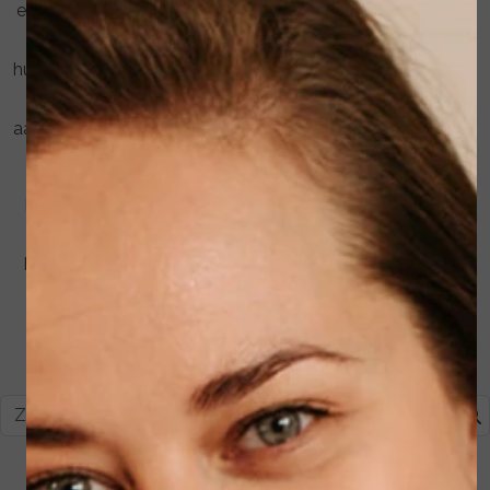
essentiële stap: reinigen en ervoor zorgen dat je de beste
producten hebt om dit te doen. Denk aan
huidvoorbereiding als het canvas van een kunstenaar: een
kunstenaar begint nooit aan een meesterwerk met een
aangetast canvas of zonder de juiste gereedschappen en
jouw huid is niet anders.
De juiste reiniger moet niet alleen zorgen voor een diep
reinigende werking, maar ook de huidbarrière intact
houden. Dit betekent dat het de huid niet mag strippen,
uitdrogen of irriteren.
Winkelwagen
€ 0,00