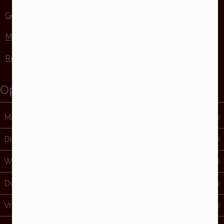
Gezichtsbehandelingen
Massages
Recensies
Openingstijden 2026
Maandag
10:00
21:30
Dinsdag
09:00
21:30
Woensdag
12:00
21:30
Donderdag
13:00
21:30
Vrijdag
09:00
17:00