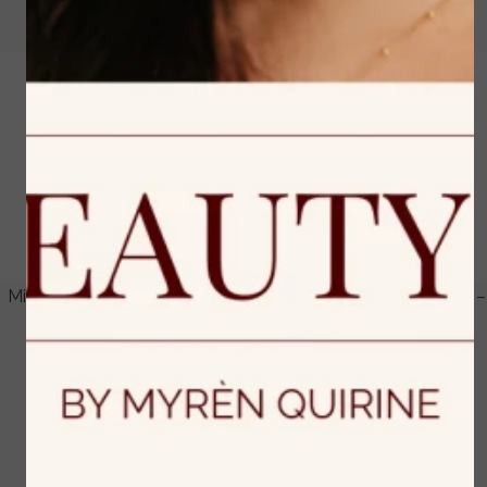
Micellar Treatment Toner –
Nourishing Cleansing Balm –
130 ml.
100 ml.
€ 33,50
€ 49,00
Bekijken
Bekijken