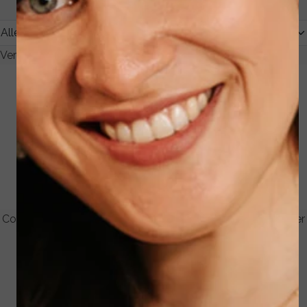
Verzendkosten:
7,95
Corrective Cleanser & Peel -
Gentle Antioxidant Cleanser
130 ml.
- 130 ml.
€ 47,00
€ 49,00
Bekijken
Bekijken