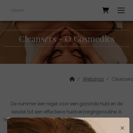
Cleansers - O Cosmedics
Webshop
Cleansers
De nummer één regel voor een gezonde huid en de
sleutel tot een effectieve huidverzorgingsroutine, is
huidvoorbereiding. Huidvoorbereiding betekent dat je elke
×
routine, ongeacht je huidconditie, begint met een