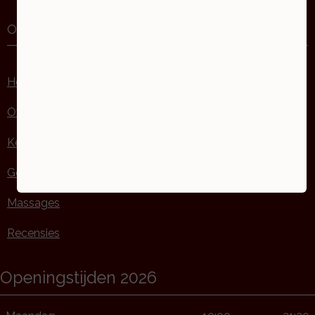
Over Beautique Myrèn
Home
Over Beautique Myrèn
Kennismakingsbehandeling
Gezichtsbehandelingen
Massages
Recensies
Openingstijden 2026