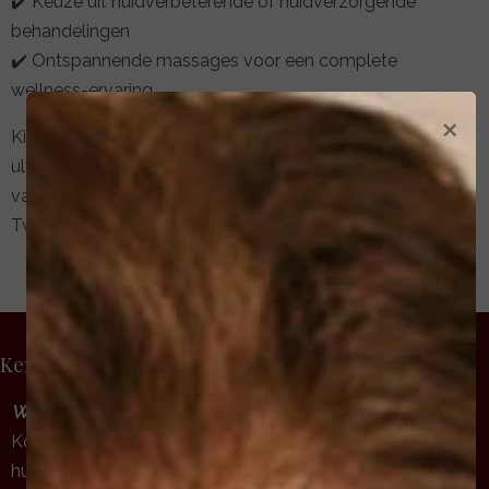
✔️ Keuze uit huidverbeterende of huidverzorgende
behandelingen
✔️ Ontspannende massages voor een complete
wellness-ervaring
×
Kies voor een stralende, gezonde huid en ervaar de
ultieme combinatie van verzorging en ontspanning. Boek
vandaag nog jouw gezichtsbehandeling in de buurt van
Twello!
Kennismakingsbehandeling
Wat is het?
Kom je voor het eerst in mijn salon? Ontdek jouw
huidtype en de perfecte verzorging met de