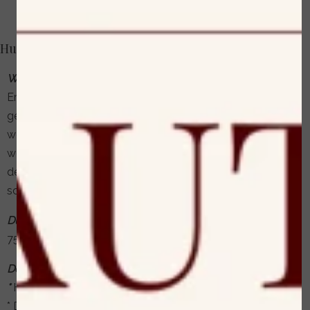
Huidverzorgende gezichtsbehandelingen
Wat is het?
Ervaar pure verwennerij met de klassieke
gezichtsbehandeling, waarbij producten nauwkeurig
worden afgestemd op jouw huidtype en -conditie. Een
weldaad voor de huid, waardoor je stralend en verzorgd
de deur uitgaat. Geniet van het ultieme
schoonheidsmoment!
Duur behandeling:
75 minuten • 90 minuten
Deze behandeling bestaat uit:
*
Huidanalyse
* Dubbele oppervlaktereiniging