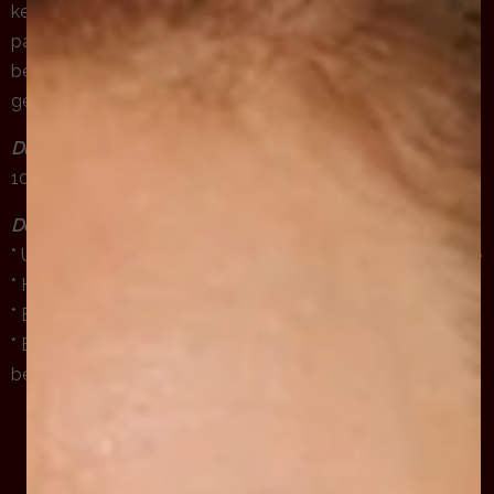
kennismakingsbehandeling. Na een diepgaande analyse
passen we de gezichtsverzorging aan op jouw unieke
behoeften, zodat jij straalt met een gezonde,
gebalanceerde huid.
Duur behandeling:
100 minuten
Deze behandeling bestaat uit:
* Uitgebreid intakegesprek met een kopje biologische thee
* Huidanalyse
* Behandeling met Dr. Belter producten
* Bijkommoment met persoonlijk product -en
behandeladvies
Meer over de kennismakingsbehandeling