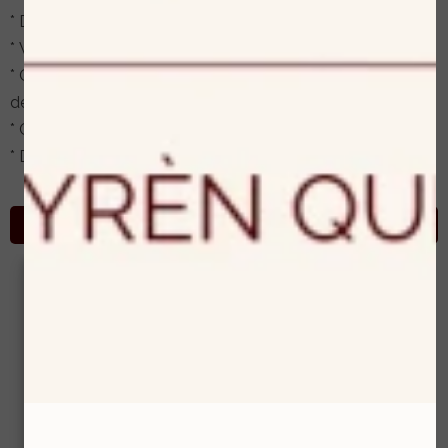
* Dieptereiniging & verwijderen van onzuiverheden
* Wenkbrauwen in model epileren
* Ontspanningsmassage van gezicht, hals, nek en
decolleté
* Crèmemasker
* Dagverzorging afgestemd op jouw huid
Meer over de huidverzorgende gezichtsbehandelingen