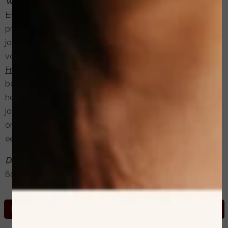
Wat is het?
Ervaar effectieve huidverbetering in Deventer met onze
professionele behandelingen, speciaal ontworpen om
jouw huid te vernieuwen en te versterken. Of je nu kiest
voor de intensieve
Bio Peel
een verfrissende
Fruitzuurpeeling
, of de verfijnende
Microdermabrasie
, elke
behandeling is gericht op het herstellen van de balans en
het stimuleren van een gezonde, stralende huid. Boek
jouw huidverbeterende behandeling in Deventer en
ontdek de kracht van doelgerichte huidverzorging voor
een frisse, jeugdige uitstraling!
Duur behandeling:
60 minuten • 75 minuten
Meer over de huidverbeterende gezichtsbehandelingen