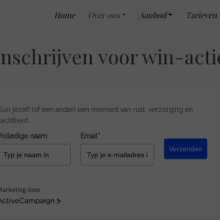
Home
Over ons
Aanbod
Tarieven
Inschrijven voor win-acti
Gun jezelf (of een ander) een moment van rust, verzorging en
zachtheid.
Volledige naam
Email
*
Verzenden
Marketing door
ActiveCampaign