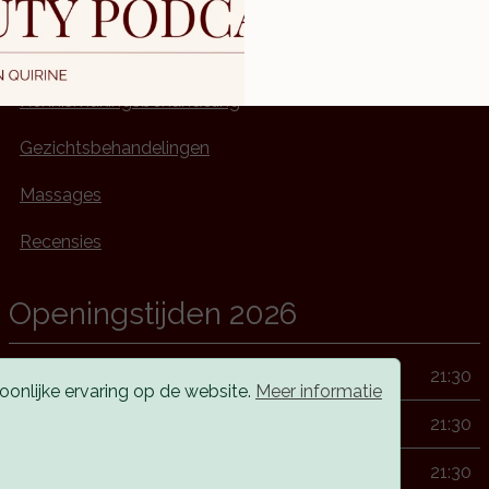
Home
Over Beautique Myrèn
Kennismakingsbehandeling
Gezichtsbehandelingen
Massages
Recensies
Openingstijden 2026
Maandag
10:00
21:30
onlijke ervaring op de website.
Meer informatie
Dinsdag
09:00
21:30
Woensdag
12:00
21:30