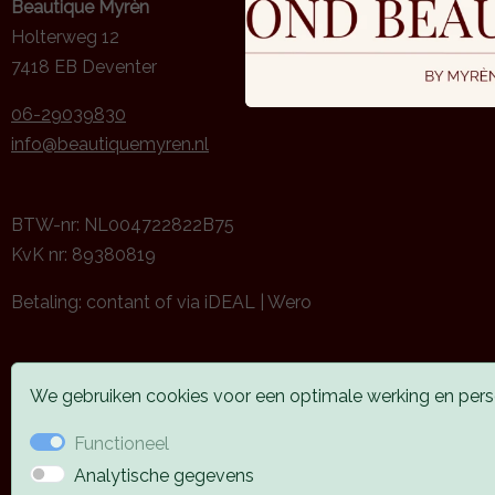
Beautique Myrèn
Holterweg 12
7418 EB Deventer
06-29039830
info@beautiquemyren.nl
BTW-nr: NL004722822B75
KvK nr: 89380819
Betaling: contant of via iDEAL | Wero
We gebruiken cookies voor een optimale werking en perso
Functioneel
Analytische gegevens