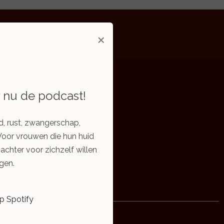
×
r nu de podcast!
d, rust, zwangerschap,
Voor vrouwen die hun huid
zachter voor zichzelf willen
gen.
Algemeen
op Spotify