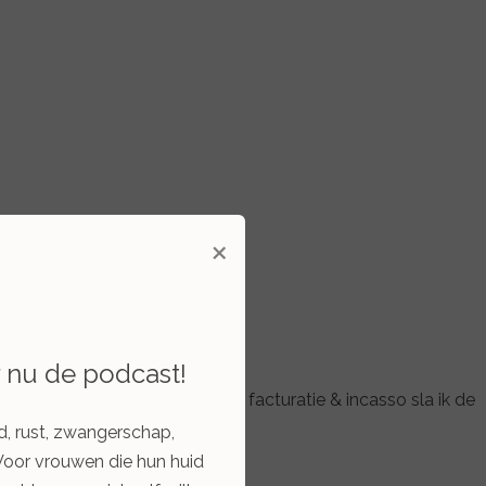
×
r nu de podcast!
ncassotraject. In verband met facturatie & incasso sla ik de
d, rust, zwangerschap,
Voor vrouwen die hun huid