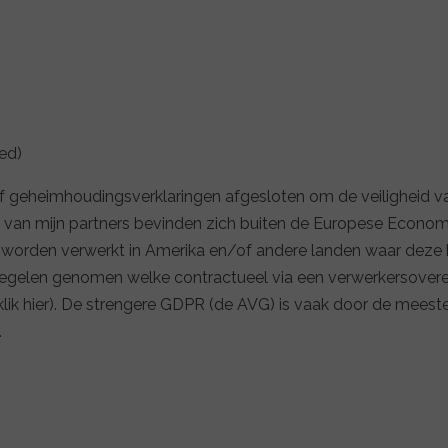
zed)
 geheimhoudingsverklaringen afgesloten om de veiligheid v
 van mijn partners bevinden zich buiten de Europese Econom
n worden verwerkt in Amerika en/of andere landen waar deze
regelen genomen welke contractueel via een verwerkersover
ik hier). De strengere GDPR (de AVG) is vaak door de mees
.