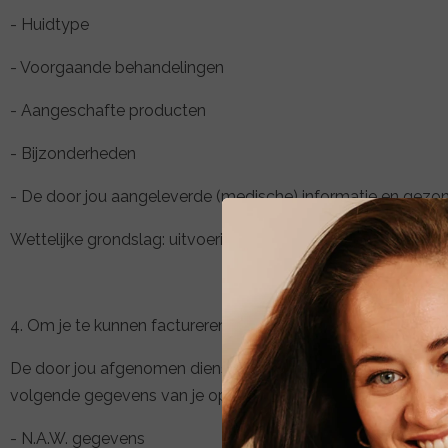
- Huidtype
- Voorgaande behandelingen
- Aangeschafte producten
- Bijzonderheden
- De door jou aangeleverde (medische) informatie en gezo
Wettelijke grondslag: uitvoering van de overeenkomst.
4. Om je te kunnen factureren & incasseren.
De door jou afgenomen diensten en producten moeten natuurli
volgende gegevens van je op:
- N.A.W. gegevens