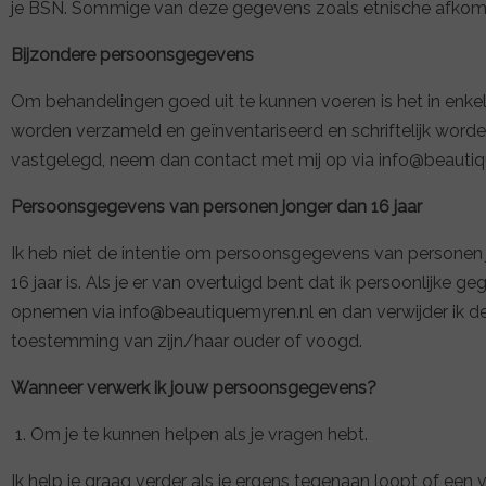
je BSN. Sommige van deze gegevens zoals etnische afkomst,
Bijzondere persoonsgegevens
Om behandelingen goed uit te kunnen voeren is het in enk
worden verzameld en geïnventariseerd en schriftelijk wor
vastgelegd, neem dan contact met mij op via info@beautiqu
Persoonsgegevens van personen jonger dan 16 jaar
Ik heb niet de intentie om persoonsgegevens van personen j
16 jaar is. Als je er van overtuigd bent dat ik persoonlij
opnemen via info@beautiquemyren.nl en dan verwijder ik dez
toestemming van zijn/haar ouder of voogd.
Wanneer verwerk ik jouw persoonsgegevens?
1. Om je te kunnen helpen als je vragen hebt.
Ik help je graag verder als je ergens tegenaan loopt of een v