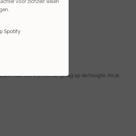
zachter voor zichzelf willen
gen.
op Spotify
aken dan stel ik je hiervan graag op de hoogte. Als je