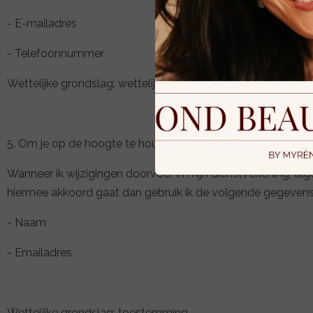
- E-mailadres
- Telefoonnummer
Wettelijke grondslag: wettelijke verplichting.
5. Om je op de hoogte te houden van wijzigingen in onze di
Wanneer ik wijzigingen doorvoer in mijn dienstverlening, al
hiermee akkoord gaat dan gebruik ik de volgende gegevens 
- Naam
- Emailadres
Wettelijke grondslag: toestemming.