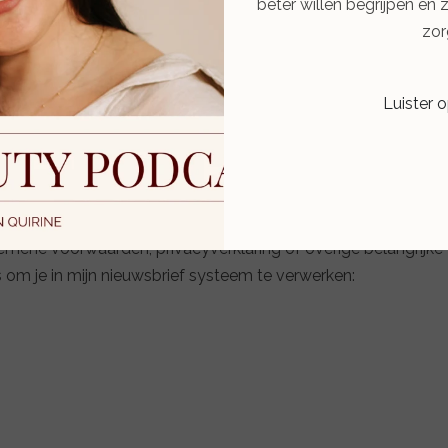
beter willen begrijpen en 
zor
Luister 
enstverlening.
gemene voorwaarden, privacyverklaring of overige belangrijke z
om je in mijn nieuwsbrief systeem te verwerken: