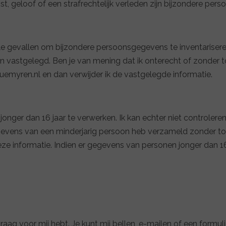
 geloof of een strafrechtelijk verleden zijn bijzondere pe
ele gevallen om bijzondere persoonsgegevens te inventarise
den vastgelegd. Ben je van mening dat ik onterecht of zon
emyren.nl en dan verwijder ik de vastgelegde informatie.
onger dan 16 jaar te verwerken. Ik kan echter niet controler
ke gegevens van een minderjarig persoon heb verzameld zonder
e informatie. Indien er gegevens van personen jonger dan 16
raag voor mij hebt. Je kunt mij bellen, e-mailen of een formuli