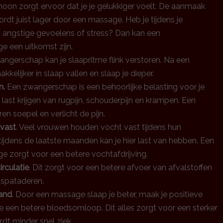
moon zorgt ervoor dat je je gelukkiger voelt. De aanmaak
dt juist lager door een massage. Heb je tijdens je
 angstige gevoelens of stress? Dan kan een
 een uitkomst zijn.
angerschap kan je slaapritme flink verstoren. Na een
kelijker in slaap vallen en slaap je dieper.
n.
Een zwangerschap is een behoorlijke belasting voor je
e last krijgen van rugpijn, schouderpijn en krampen. Een
n soepel en verlicht de pijn.
 vast
. Veel vrouwen houden vocht vast tijdens hun
ijdens de laatste maanden kan je hier last van hebben. Een
zorgt voor een betere vochtafdrijving.
irculatie
. Dit zorgt voor een betere afvoer van afvalstoffen
 spataderen.
tand
. Door een massage slaap je beter, maak je positieve
 een betere bloedsomloop. Dit alles zorgt voor een sterker
t minder snel ziek.