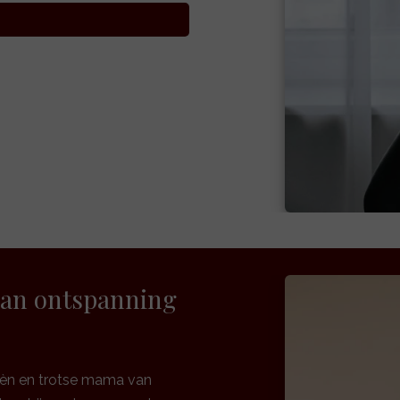
van ontspanning
yrèn en trotse mama van