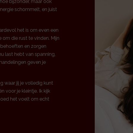
 hoe bijzonder, maar ook
energie schommelt, en juist
ardevol het is om even een
om die rust te vinden. Mijn
 behoeften en zorgen
nu last hebt van spanning,
handelingen geven je
waar jij je volledig kunt
oor je kleintje. Ik kijk
 goed het voelt om echt