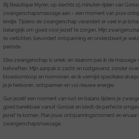
Bij Beautique Myrèn, op slechts 15 minuten rijden van Gorss
zwangerschapsmassage aan – een moment van pure ontspa
kindje. Tijdens de zwangerschap verandert er veel in je lich
belangrijk om goed voor jezelf te zorgen. Mijn zwangersc
te verlichten, bevordert ontspanning en ondersteunt je welzi
periode.
Elke zwangerschap is uniek, en daarom pas ik de massage 
behoeften. Mijn aanpak is zacht en rustgevend, zonder over
bloedsomloop en hormonen, en ik vermijd specifieke druk
je je herboren, ontspannen en vol nieuwe energie.
Gun jezelf een moment van rust en balans tijdens je zwang
goed bereikbaar vanuit Gorssel en biedt de perfecte omge
jezelf te komen. Plan jouw ontspanningsmoment en ervaar
zwangerschapsmassage.