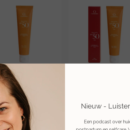
ral Pro SPF 50 Untinted –
Mineral Pro SPF 50 Tinted
75 gr.
gr.
€ 54,00
€ 54,00
Bekijken
Bekijken
Nieuw - Luiste
Een podcast over hui
postpartum en selfcare. 