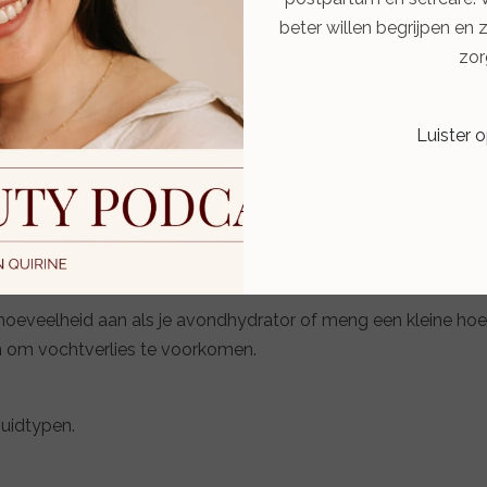
beter willen begrijpen en 
zor
Luister 
et kostbare Lakesis Oil (ook wel bekend als "Crystal Tears")
acadamia-, jojoba- en olijfolie voor verbeterd herstel en be
 huidbehandelingsbalsem.
e hoeveelheid aan als je avondhydrator of meng een kleine ho
n om vochtverlies te voorkomen.
uidtypen.