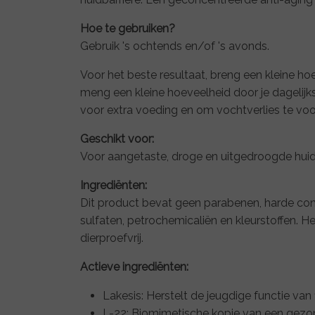
Hoe te gebruiken?
Gebruik 's ochtends en/of 's avonds.
Voor het beste resultaat, breng een kleine ho
meng een kleine hoeveelheid door je dageli
voor extra voeding en om vochtverlies te vo
Geschikt voor:
Voor aangetaste, droge en uitgedroogde hui
Ingrediënten:
Dit product bevat geen parabenen, harde con
sulfaten, petrochemicaliën en kleurstoffen. Het
dierproefvrij.
Actieve ingrediënten:
Lakesis: Herstelt de jeugdige functie van 
L-22: Biomimetische kopie van een gezond