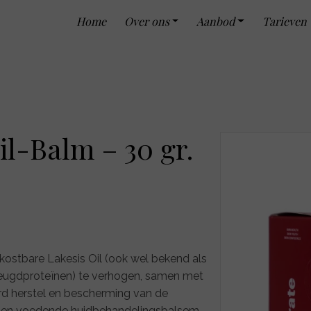
Home
Over ons
Aanbod
Tarieven
il-Balm – 30 gr.
 kostbare Lakesis Oil (ook wel bekend als
(jeugdproteïnen) te verhogen, samen met
erd herstel en bescherming van de
ng en voedende huidbehandelingsbalsem.