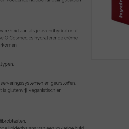
eveelheid aan als je avondhydrator of
jkse O Cosmedics hydraterende crème
orkomen.
dtypen.
serveringssystemen en geurstoffen,
 is glutenvrij, veganistisch en
fibroblasten.
e lipidenbalans van een 22-jarige huid.