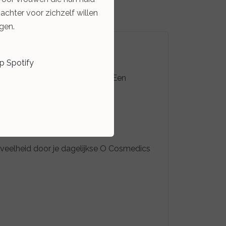
zachter voor zichzelf willen
gen.
op Spotify
 om de synthese van Klotho
scherming van de huidbarrière. Een
eveelheid door je dagelijkse O Cosmedics