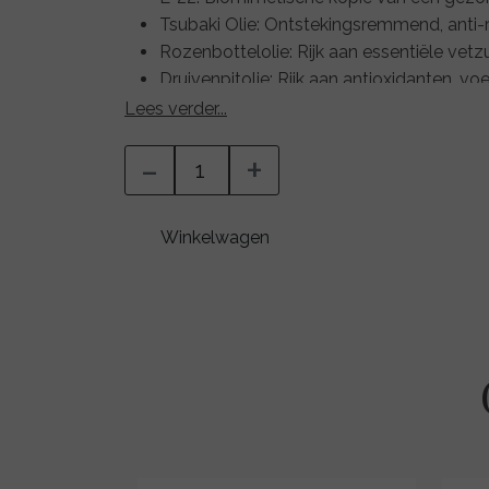
Tsubaki Olie: Ontstekingsremmend, anti-ri
Rozenbottelolie: Rijk aan essentiële vetzu
Druivenpitolie: Rijk aan antioxidanten, 
Rozemarijnextract: Anti-schimmel, anti-ba
Lees verder...
circulatie.
-
+
Duindoornextract: Genezend en ontstek
Winkelwagen