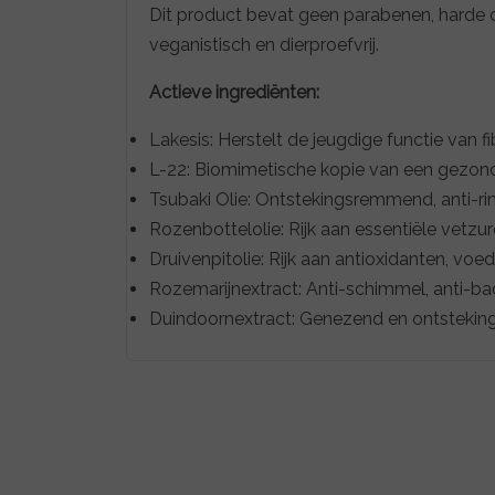
Dit product bevat geen parabenen, harde co
veganistisch en dierproefvrij.
Actieve ingrediënten:
Lakesis: Herstelt de jeugdige functie van f
L-22: Biomimetische kopie van een gezonde
Tsubaki Olie: Ontstekingsremmend, anti-rim
Rozenbottelolie: Rijk aan essentiële vetzur
Druivenpitolie: Rijk aan antioxidanten, v
Rozemarijnextract: Anti-schimmel, anti-bact
Duindoornextract: Genezend en ontsteki