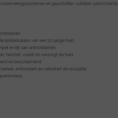
nserveringssystemen en geurstoffen, sulfaten, petrochemicalië
ibroblasten.
 lipidenbalans van een 22-jarige huid.
pel en rijk aan antioxidanten.
en, herstelt, voedt en verzorgt de huid.
oedend en beschermend.
erieel, antioxidant en verbetert de circulatie.
ngsremmend.