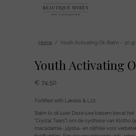
Home
Youth Activating Oil-Balm – 30 gr.
Youth Activating O
€ 74,50
Fortified with Lakesis & L22
Balm to oil luxe! Deze luxe balsem bevat het
"Crystal Tears") om de synthese van Klotho 
macadamia-, jojoba- en olijfolie voor verbet
huidbarrière. Een geconcentreerde anti-agi