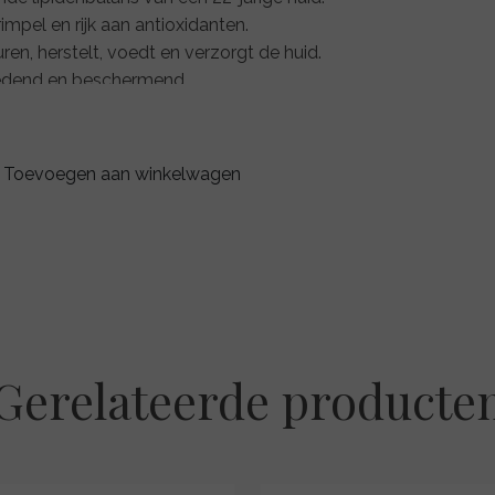
mpel en rijk aan antioxidanten.
ren, herstelt, voedt en verzorgt de huid.
voedend en beschermend.
cterieel, antioxidant en verbetert de
ingsremmend.
Toevoegen aan winkelwagen
Gerelateerde producte