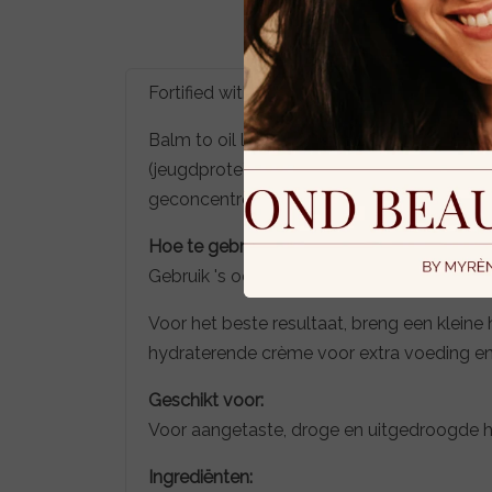
Fortified with Lakesis & L22
Balm to oil luxe! Deze luxe balsem bevat h
(jeugdproteïnen) te verhogen, samen met m
geconcentreerde anti-aging en voedende
Hoe te gebruiken?
Gebruik 's ochtends en/of 's avonds.
Voor het beste resultaat, breng een klein
hydraterende crème voor extra voeding e
Geschikt voor:
Voor aangetaste, droge en uitgedroogde h
Ingrediënten: