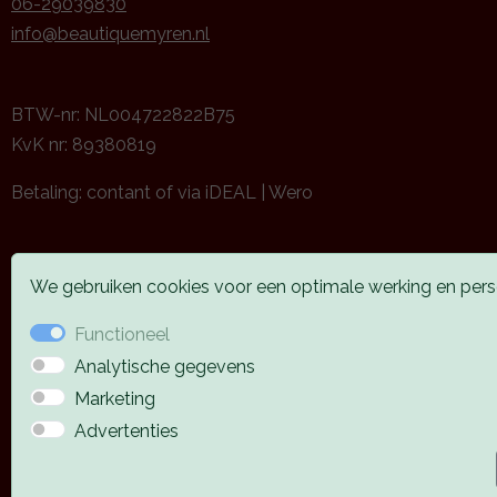
06-29039830
info@beautiquemyren.nl
BTW-nr: NL004722822B75
KvK nr: 89380819
Betaling: contant of via iDEAL | Wero
We gebruiken cookies voor een optimale werking en perso
Functioneel
Analytische gegevens
Marketing
Advertenties