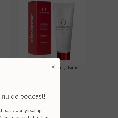
×
 – 75
Nourishing Cleansing Balm –
100 ml.
€ 49,00
Bekijken
r nu de podcast!
d, rust, zwangerschap,
Voor vrouwen die hun huid