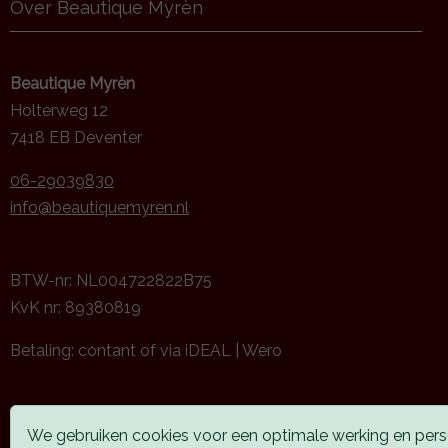
Over Beautique Myrèn
Beautique Myrèn
Holterweg 12
7418 EB Deventer
06-29039830
info@beautiquemyren.nl
BTW-nr: NL004722822B75
KvK nr: 89380819
Betaling: contant of via iDEAL | Wero
We gebruiken cookies voor een optimale werking en perso