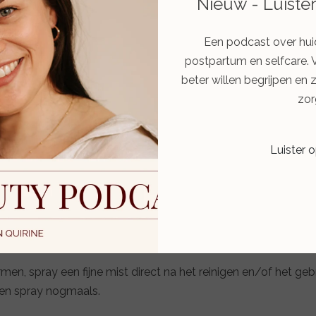
Nieuw - Luiste
Bekijken
Bekijken
Een podcast over hui
postpartum en selfcare. 
beter willen begrijpen en 
zor
Luister 
oom! Deze spray beschermt het huidmicrobioom en pH-waarde,
n make-up. Een must-have voor onderweg!
n, spray een fijne mist direct na het reinigen en/of het geb
 en spray nogmaals.