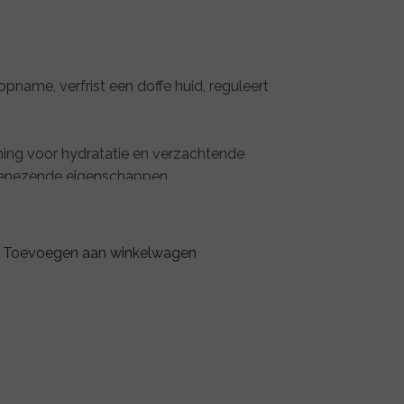
name, verfrist een doffe huid, reguleert
ning voor hydratatie en verzachtende
enezende eigenschappen.
ydratatie, houdt 1000 keer zijn gewicht
t droogheid en vermindert lijntjes en
Toevoegen aan winkelwagen