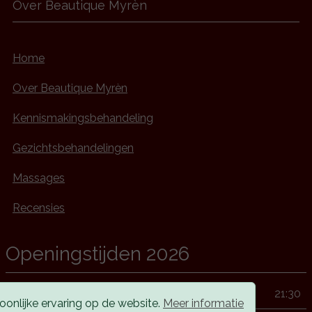
Over Beautique Myrèn
Home
Over Beautique Myrèn
Kennismakingsbehandeling
Gezichtsbehandelingen
Massages
Recensies
Openingstijden 2026
Maandag
10:00
21:30
onlijke ervaring op de website.
Meer informatie