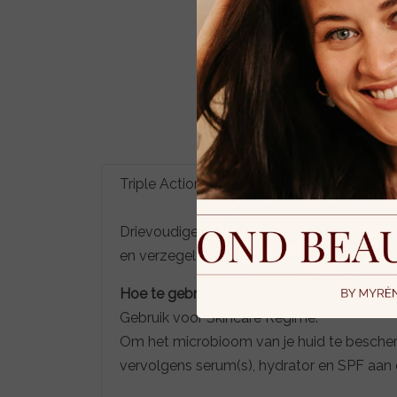
Bekijken
Triple Action Microbiome Care
Drievoudige werking voor het huidmicrobi
en verzegelt en fixeert huidverzorging e
Hoe te gebruiken?
Gebruik voor Skincare Regime:
Om het microbioom van je huid te bescherme
vervolgens serum(s), hydrator en SPF aan