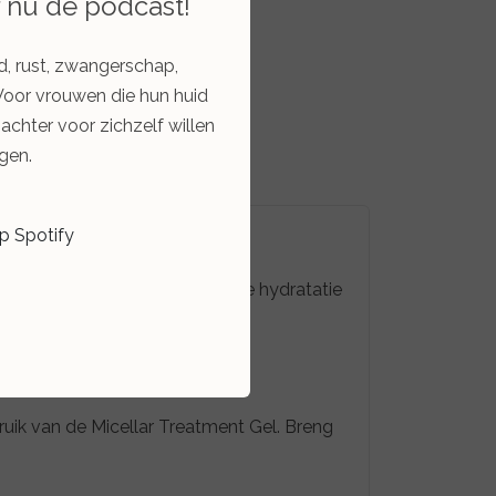
r nu de podcast!
Bekijken
d, rust, zwangerschap,
Voor vrouwen die hun huid
zachter voor zichzelf willen
gen.
op Spotify
 biedt intense 360° vloeibare hydratatie
ruik van de Micellar Treatment Gel. Breng