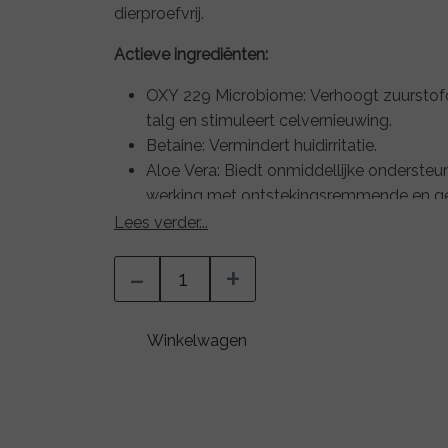
dierproefvrij.
Actieve ingrediënten:
OXY 229 Microbiome: Verhoogt zuurstofop
talg en stimuleert celvernieuwing.
Betaine: Vermindert huidirritatie.
Aloe Vera: Biedt onmiddellijke ondersteu
werking met ontstekingsremmende en g
Sodium Hyaluronate: Zorgt voor intense h
Lees verder...
in vocht vast, hydrateert de huid, verlich
-
+
rimpels.
Winkelwagen