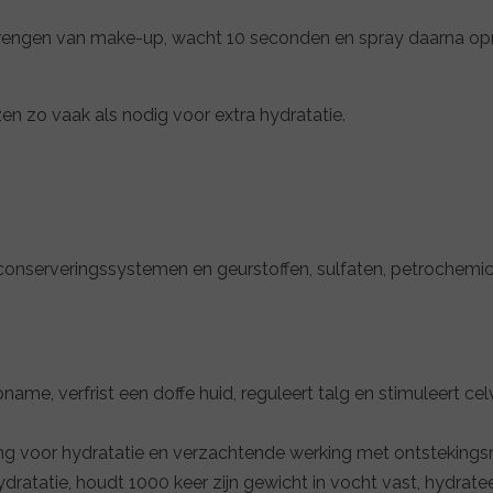
brengen van make-up, wacht 10 seconden en spray daarna op
en zo vaak als nodig voor extra hydratatie.
nserveringssystemen en geurstoffen, sulfaten, petrochemicalië
e, verfrist een doffe huid, reguleert talg en stimuleert cel
uning voor hydratatie en verzachtende werking met ontstek
ratatie, houdt 1000 keer zijn gewicht in vocht vast, hydratee