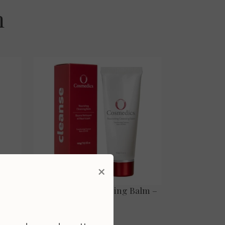
n
×
 – 75
Nourishing Cleansing Balm –
100 ml.
€ 49,00