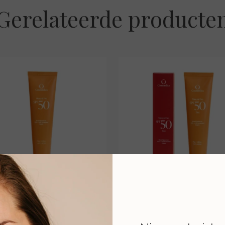
Gerelateerde producte
ral Pro SPF 50 Untinted –
Mineral Pro SPF 50 Tinted
75 gr.
gr.
€ 54,00
€ 54,00