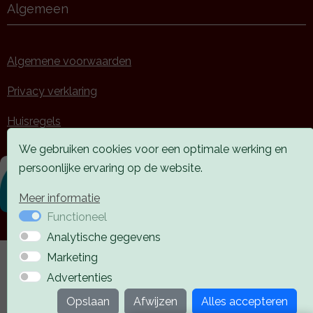
Algemeen
Algemene voorwaarden
Privacy verklaring
Huisregels
We gebruiken cookies voor een optimale werking en
persoonlijke ervaring op de website.
Meer informatie
Functioneel
Analytische gegevens
Marketing
Advertenties
Opslaan
Afwijzen
Alles accepteren