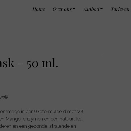
Home
Over ons
Aanbod
Tarieven
ask – 50 ml.
Previous
lex®
n gommage in één! Geformuleerd met V8
en Mango-enzymen en een natuurlijke
deren en een gezonde, stralende en