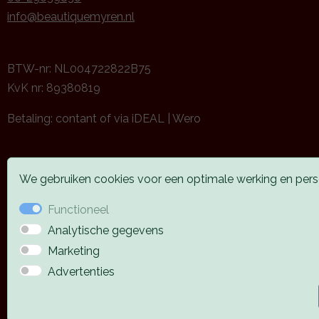
info@beautiquemyren.nl
BTW-nr: NL004722822B75
KvK nr: 89380819
Betaling: contant of via iDEAL | Wero
We gebruiken cookies voor een optimale werking en perso
Functioneel
Analytische gegevens
Marketing
Advertenties