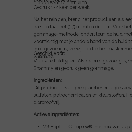
gladde teint te onthullen.
Gebruik 1-2 keer per week.
Na het reinigen, breng het product aan als e
hals en laat het 3-5 minuten drogen. Voor het
gommage-methode: ondersteun de huid met é
voorzichtig met je andere hand van de huid tot
huid gevoelig is, verwijder dan het masker 
Geschikt voor:
washand.
Voor alle huidtypen. Als de huid gevoelig is,
Shammy en gebruik geen gommage.
Ingrediënten:
Dit product bevat geen parabenen, agressiev
sulfaten, petrochemicaliën en kleurstoffen. Het
dierproefvrij.
Actieve ingrediënten:
V8 Peptide Complex®: Een mix van pepti