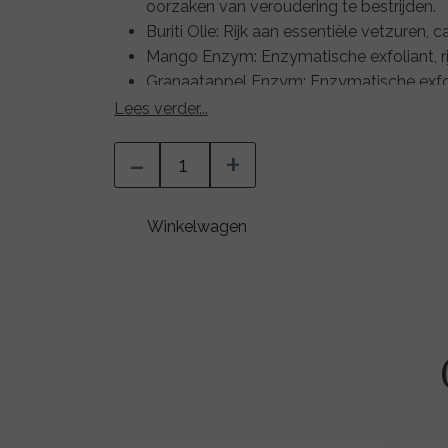
oorzaken van veroudering te bestrijden.
Buriti Olie: Rijk aan essentiële vetzuren,
Mango Enzym: Enzymatische exfoliant, rij
Granaatappel Enzym: Enzymatische exfoli
ontstekingsremmende werking.
Lees verder...
Peelmoist: Zachte en effectieve enzymat
-
+
werking voor het lymfesysteem.
Multifruit BSC: Een mix van fruitzuren o
en celvernieuwing te bevorderen.
Winkelwagen