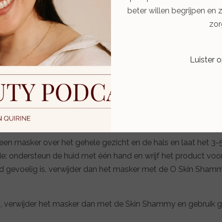
beter willen begrijpen en 
zor
mplex®
Luister 
r en gommage in één! Geformuleerd met V8 Peptide Complex
 overtollige cellen te verwijderen en een gezonde, stralende
 een masker over het gehele gezicht en de hals en laat het 3-
 ondersteun de huid met één hand en wrijf het product voor
 huid gevoelig is, verwijder dan het masker met de O Skin Sh
g is, verwijder het masker dan met de Skin Shammy en gebrui