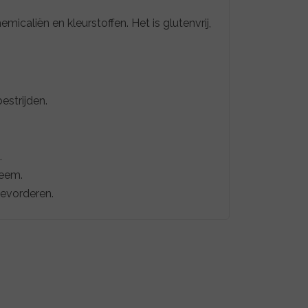
caliën en kleurstoffen. Het is glutenvrij,
estrijden.
.
teem.
bevorderen.