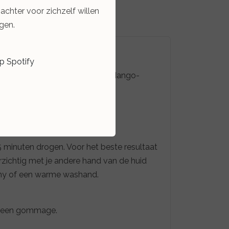
zachter voor zichzelf willen
gen.
op Spotify
®, Papaya-, Granaatappel- en Mango-
 en gladde teint te onthullen.
5 minuten drogen. Voor het beste resultaat
zichtig met je andere hand van de huid
ammy of een warme washand.
k geen gommage.