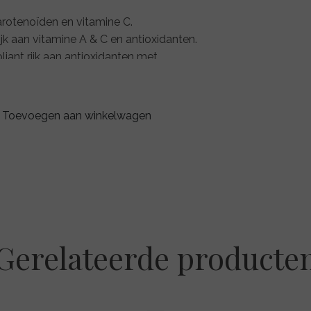
 carotenoïden en vitamine C.
k aan vitamine A & C en antioxidanten.
ant rijk aan antioxidanten met
ische exfoliant met een reinigende
Toevoegen aan winkelwagen
m de enzymatische werking te versterken
Gerelateerde producte