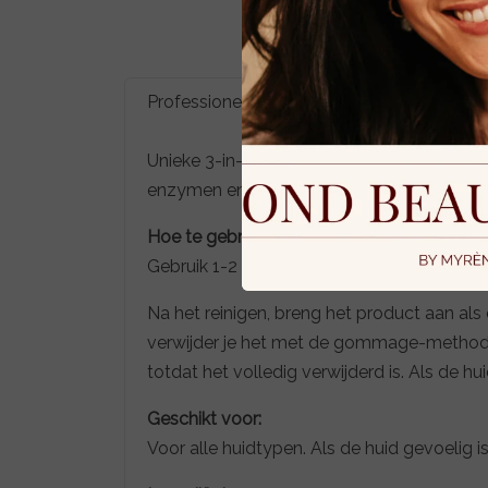
Professionele Sterkte met V8 Peptide Co
Unieke 3-in-1 enzym fruitpeeling, maske
enzymen en een natuurlijke AHA-complex om
Hoe te gebruiken?
Gebruik 1-2 keer per week.
Na het reinigen, breng het product aan als
verwijder je het met de gommage-methode:
totdat het volledig verwijderd is. Als de
Geschikt voor:
Voor alle huidtypen. Als de huid gevoeli