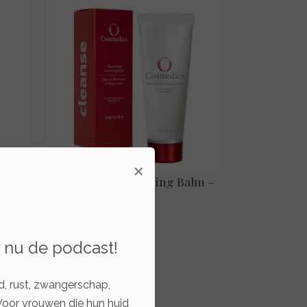
×
 – 75
Nourishing Cleansing Balm –
100 ml.
€ 49,00
r nu de podcast!
Bekijken
d, rust, zwangerschap,
Voor vrouwen die hun huid