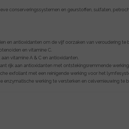
ve conserveringssystemen en geurstoffen, sulfaten, petrochemi
 en antioxidanten om de vijf oorzaken van veroudering te b
arotenoïden en vitamine C.
 aan vitamine A & C en antioxidanten.
nt rijk aan antioxidanten met ontstekingsremmende werking
sche exfoliant met een reinigende werking voor het lymfesys
 de enzymatische werking te versterken en celvernieuwing te 